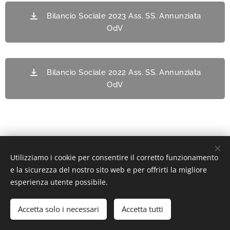
Bilancio Sociale 2023 Ass. SS. Annunziata
OdV
Bilancio Sociale 2022 Ass. SS. Annunziata
OdV
Utilizziamo i cookie per consentire il corretto funzionamento
e la sicurezza del nostro sito web e per offrirti la migliore
Associazione SS. Annunziata OdV - Via Francesco Podesti n°12,
esperienza utente possibile.
60122 Ancona - tel: 071.201512 - email:
info@annunziataonlus.it
-
C.F. 93097620426
Accetta solo i necessari
Accetta tutti
Creato con
Webnode
Cookies