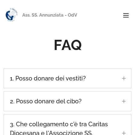
Ass. SS. Annunziata - OdV
FAQ
1. Posso donare dei vestiti?
No, da dopo il covid abbiamo sospeso questo
servizio, speriamo di poterlo riattivare il prima
2. Posso donare del cibo?
possibile, con una nuova modalità.
È possibile donare cibo non deperibile e non
scaduto, contattando direttamente gli Empori
3. Che collegamento c'è tra Caritas
della Solidarietà.
Diocesana e l'Associzione SS.